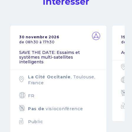
intéresser
30 novembre 2026
19 n
de 08h30 à 17h30
de 0
SAVE THE DATE: Essaims et
Agil
systèmes multi-satellites
intelligents
La Cité Occitanie
, Toulouse,
France
FR
Pas de
visioconférence
Public