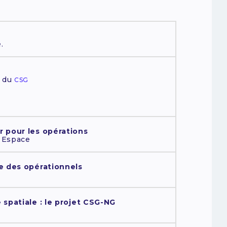
.
n du
CSG
r pour les opérations
l Espace
ue des opérationnels
 spatiale : le projet CSG-NG