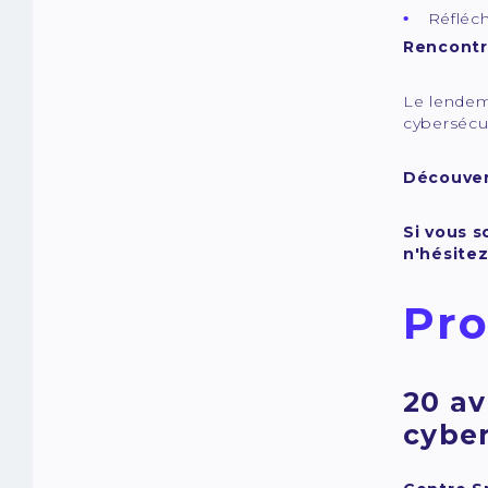
Réfléch
Rencontre
Le lendem
cybersécu
Découvert
Si vous s
n'hésite
Pr
20 av
cyber