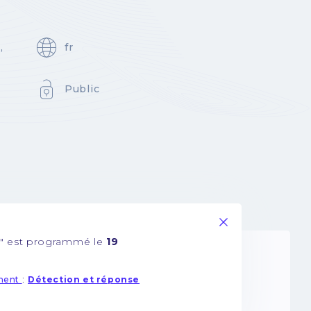
,
fr
Public
" est programmé le
19
:
ement
Détection et réponse