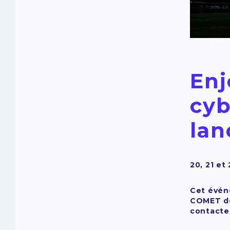
Enj
cyb
la
20, 21 et
Cet évén
COMET dem
contacte