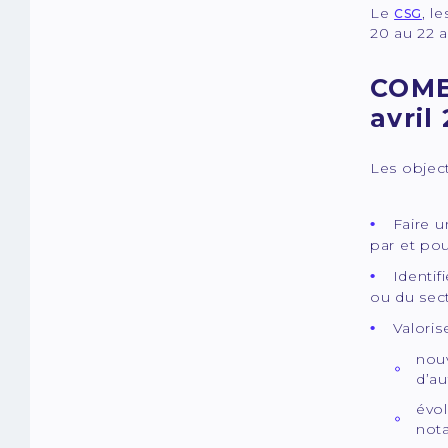
Le
, l
CSG
20 au 22 av
COMET
avril
Les object
Faire u
par et pou
Identif
ou du sect
Valoris
nouv
d’au
évol
nota