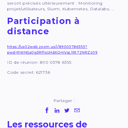
seront précisés ultérieurement : Monitoring
projet/utilisateurs, Slurm, Kubernetes, Datalabs, …
Participation à
distance
https://us02web.zoom.us/j/89005786355?
pwd=RWNSa0g5RFlsUHdXQmVaL1RtT2NRZz09
ID de réunion: 890 0578 6355
Code secret: 621736
Partager :
Les ressources de