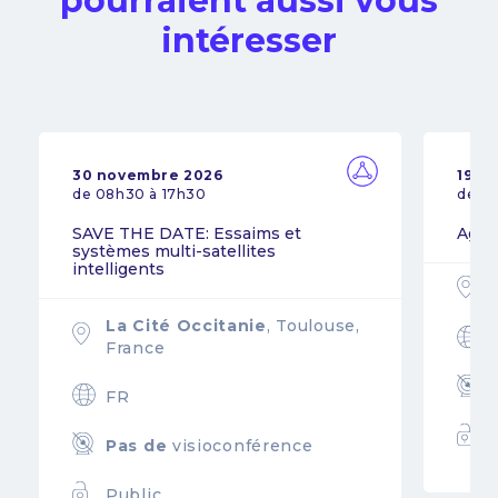
pourraient aussi vous
intéresser
30 novembre 2026
19 n
de 08h30 à 17h30
de 0
SAVE THE DATE: Essaims et
Agil
systèmes multi-satellites
intelligents
La Cité Occitanie
, Toulouse,
France
FR
Pas de
visioconférence
Public