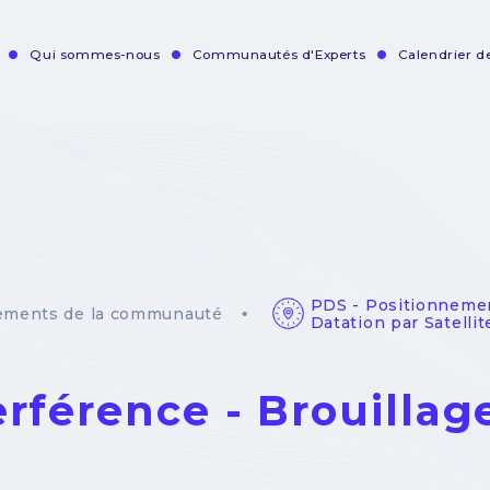
Qui sommes-nous
Communautés d'Experts
Calendrier 
vigation
incipale
PDS - Positionneme
ements de la communauté
Datation par Satellit
erférence - Brouilla