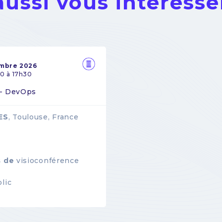
aussi vous intéresse
embre 2026
0 à 17h30
 - DevOps
ES
, Toulouse, France
s de
visioconférence
lic