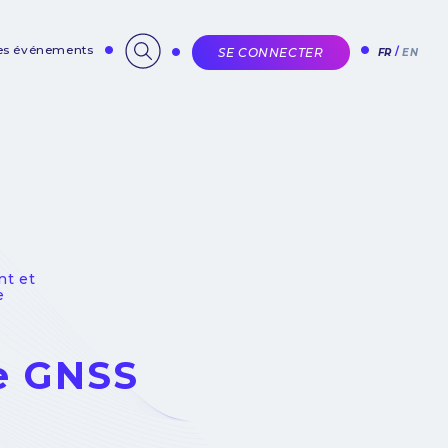
des événements
SE CONNECTER
FR
EN
nt et
e
ge GNSS