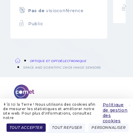
Pas de
visioconférence
Public
OPTIQUE ET OPTOÉLECTRONIQUE
Fil
SPACE AND SCIENTIFIC CMOS IMAGE SENSORS
d'Ariane
👨‍🚀 Ici la Terre ! Nous utilisons des cookies afin
Politique
.
de mesurer les statistiques et améliorer notre
de gestion
site web. Pour plus d'informations, consultez
QUI SOMMES-NOUS
MENTIONS LÉGALES
des
GESTION DES COOKIES
POLITIQUE DE GESTION DES COOKIES
notre
POLITIQUE DE CONFIDENTIALITÉ
CONTACT
cookies
Menu
TOUT ACCEPTER
TOUT REFUSER
PERSONNALISER
FRENCH
ENGLISH