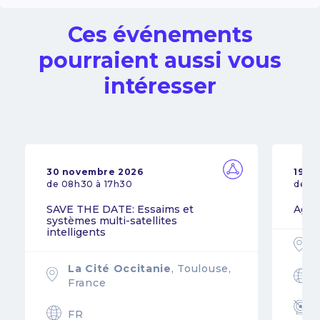
Ces événements
pourraient aussi vous
intéresser
30 novembre 2026
19 n
de 08h30 à 17h30
de 0
SAVE THE DATE: Essaims et
Agil
systèmes multi-satellites
intelligents
La Cité Occitanie
, Toulouse,
France
FR