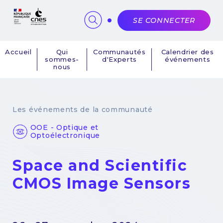
Panneau de gestion des cookies
SE CONNECTER
Accueil
Qui
Communautés
Calendrier des
sommes-
d'Experts
événements
Navigation
nous
principale
Les événements de la communauté
OOE - Optique et
Optoélectronique
Space and Scientific
CMOS Image Sensors