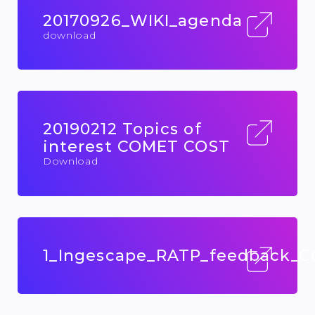
20170926_WIKI_agenda
download
20190212 Topics of
interest COMET COST
Download
1_Ingescape_RATP_feedback_C