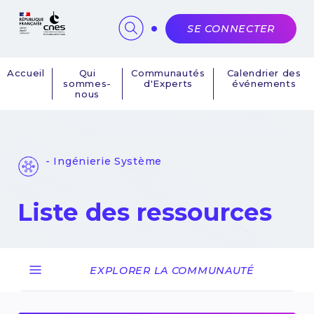
Panneau de gestion des cookies
SE CONNECTER
Accueil
Qui
Communautés
Calendrier des
sommes-
d'Experts
événements
Navigation
nous
principale
- Ingénierie Système
Liste des ressources
EXPLORER LA COMMUNAUTÉ