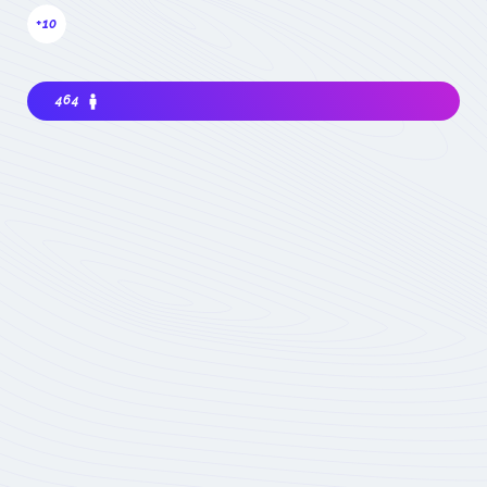
+10
464
Intéressé à rejoindre la communauté? Avant
de m'impliquer, je dois choisir ma
contribution: simple visiteur, participant
occasionnel à des événements, ou expert
impliqué du domaine :
quel statut choisir
Devenez membre
actif de la
Communauté
Réservé aux seuls
experts du domaine
Soumis à la validation
des animateurs de la