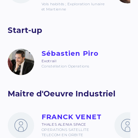
Vols habités ; Exploration lunaire
et Martienne
Start-up
Sébastien Piro
Exotrail
Constellation Operations
Maitre d'Oeuvre Industriel
FRANCK VENET
THALES ALENIA SPACE
OPERATIONS SATELLITE
TELECOM EN ORBITE