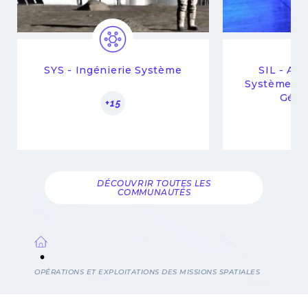
SYS - Ingénierie Système
SIL - Arc
Systèmes I
Génie
+15
DÉCOUVRIR TOUTES LES
COMMUNAUTÉS
Fil
OPÉRATIONS ET EXPLOITATIONS DES MISSIONS SPATIALES
d'Ariane