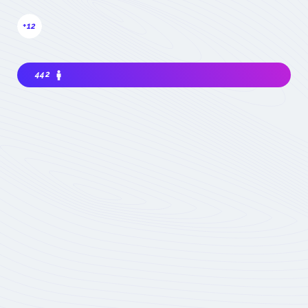
+12
442
Intéressé à rejoindre la communauté? Avant
de m'impliquer, je dois choisir ma
contribution: simple visiteur, participant
occasionnel à des événements, ou expert
impliqué du domaine :
quel statut choisir
Devenez membre
actif de la
Communauté
Réservé aux seuls
experts du domaine
Soumis à la validation